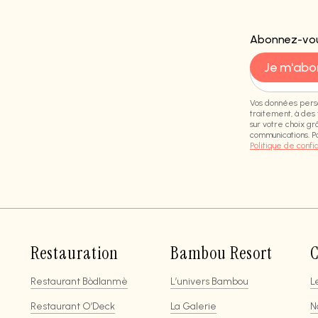
Abonnez-vou
Vos données perso
traitement, à des
sur votre choix gr
communications. Po
Politique de confi
Restauration
Bambou Resort
C
Restaurant Bòdlanmè
L’univers Bambou
L
Restaurant O’Deck
La Galerie
N