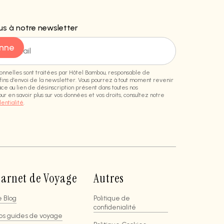
s à notre newsletter
nnelles sont traitées par Hôtel Bambou, responsable de
 fins d’envoi de la newsletter. Vous pourrez à tout moment revenir
âce au lien de désinscription présent dans toutes nos
ur en savoir plus sur vos données et vos droits, consultez notre
dentialité
.
arnet de Voyage
Autres
e Blog
Politique de
confidenialité
os guides de voyage