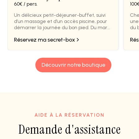
60€ / pers.
100€
Un délicieux petit-déjeuner-buffet, suivi
Cher
d’un massage et d’un accès piscine, pour
une
démarrer la journée du bon pied. Du mardi
du 
au samedi de 7h30 à 14h30.
1h30
Réservez ma secret-box
Rés
Découvrir notre boutique
AIDE À LA RÉSERVATION
Demande d'assistance