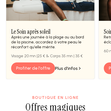
BIEN ÊTRE
BIEN 
Le Soin après soleil
Soi
Après une journée à la plage ou au bord
Ret
de la piscine, accordez à votre peau le
écl
réconfort qu'elle mérite.
60 
Visage 20 mn |25 € & Corps 35 mn | 35 €
Profiter de l'offre
P
Plus d'infos
BOUTIQUE EN LIGNE
Offres magiques