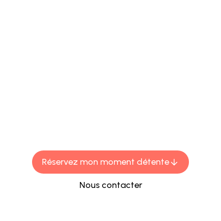
FR
Un voyage en
Terres tropicales
Au Cocon by Tropical spa, nos soins sont bien plus
que de simples traitements, ils sont une invitation
à la reconnexion avec soi.
Réservez mon moment détente
Nous contacter