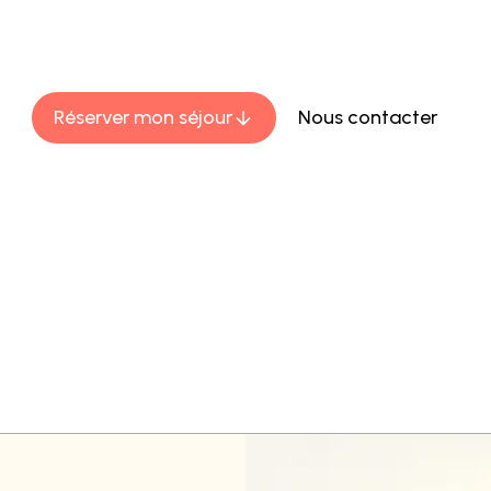
ace à la mer des Caraïbes, à l'Anse Mitan des Trois-Îlets
Reconnectez-vous à l'essentiel.
Réserver mon séjour
Nous contacter