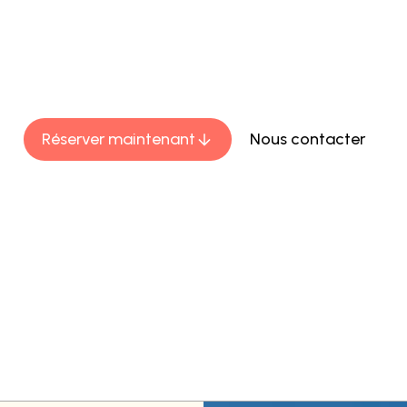
 des Trois-Îlets, le Bambou Resort vous accueille dans 
al d'exception. Profitez d'un accès direct à la mer et d'
able sur les eaux turquoise pour des vacances inoublia
Martinique.
Réserver maintenant
Nous contacter