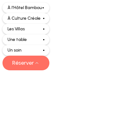
À l'Hôtel Bambou
Hôtels & Villas
À Culture Créole
Les Villas
Une table
Hôte
Un soin
Réserver
Mart
Cœu