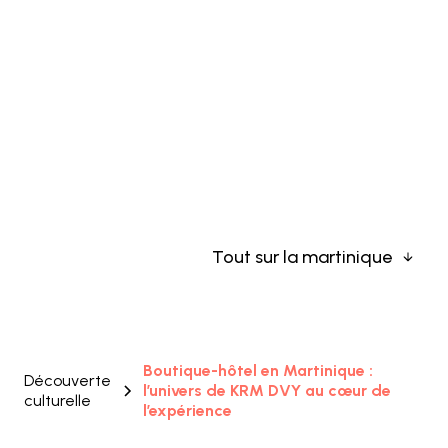
FR
Boutique-hôtel en
Martinique : l’univers de
KRM DVY au cœur de
l’expérience
Tout sur la martinique
Boutique-hôtel en Martinique :
Découverte
l’univers de KRM DVY au cœur de
culturelle
l’expérience