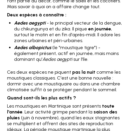
font partie du décor, comme le soleil et les cocotiers.
Mais savoir à quoi on a affaire change tout.
Deux espèces à connaître :
Aedes aegypti
- le principal vecteur de la dengue,
du chikungunya et du zika. Il pique
en journée
,
surtout le matin et en fin d'après-midi. Il adore les
zones urbaines et péri-urbaines.
Aedes albopictus
(le "moustique tigre") -
également présent, actif en journée, mais moins
dominant qu'
Aedes aegypti
sur l'île.
Ces deux espèces ne piquent
pas la nuit
comme les
moustiques classiques. C'est une bonne nouvelle :
dormir avec une moustiquaire ou dans une chambre
climatisée suffit à se protéger pendant le sommeil.
Quand sont-ils les plus actifs ?
Les moustiques en Martinique sont présents
toute
l'année
. Leur activité grimpe pendant la
saison des
pluies
(juin à novembre), quand les eaux stagnantes
se multiplient et offrent des sites de reproduction
idéaux. La période moustique martinique la plus