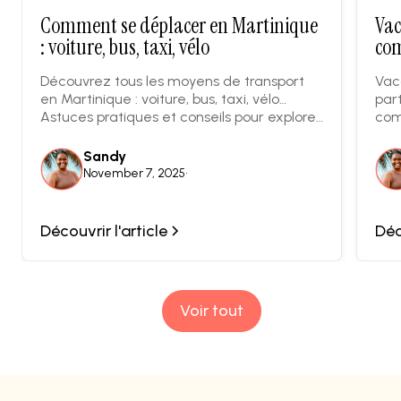
Comment se déplacer en Martinique
Vac
: voiture, bus, taxi, vélo
com
Découvrez tous les moyens de transport
Vac
en Martinique : voiture, bus, taxi, vélo…
part
Astuces pratiques et conseils pour explorer
com
l’île facilement selon vos envies et votre
éta
budget.
Sandy
November 7, 2025
•
Découvrir l'article
Déc
Voir tout