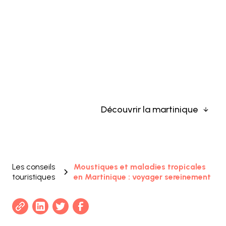
FR
Moustiques et maladies
tropicales en Martinique :
voyager sereinement
Découvrir la martinique
Les conseils
Moustiques et maladies tropicales
touristiques
en Martinique : voyager sereinement